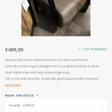
Kasten
Salontafels
Tv-meubelen
Barkrukken
€499,00
1 OP VOORRAAD
Eetkamerbanken
Fauteuil 203 is een stoel met armen en een zwart frame.
Door de rechte rug en stevigere zit zul je goed rechtop in deze
stoel zitten maar wel nog relaxend genoeg.
203 is een wat stoerder model die goed past bij ieder interieur.
Lees meer
MAAK EEN KEUZE:
*
Amarillo - €499,00