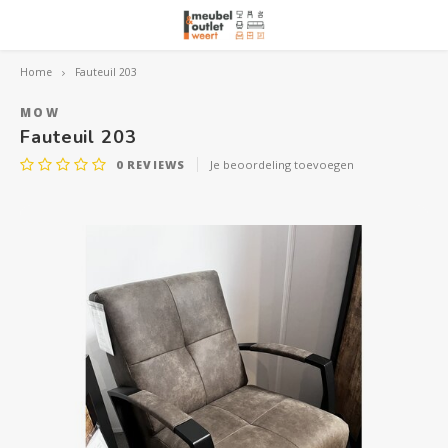
Home
Fauteuil 203
Hoofdmenu / woonmeubelen
Hoofdmenu 
Hoofdmenu 
Hoofdmenu 
Woonmeubelen
MOW
Fauteuil 203
0
REVIEWS
Je beoordeling toevoegen
Banken
outle
Outle
Outle
Hoekt
Outle
Relaxstoelen
outle
Dressoirs
Eetkamerstoelen
Eetkamertafels
Fauteuils