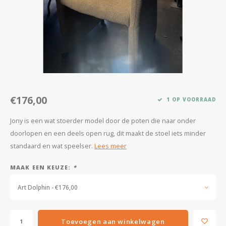
Kasten
Salontafels
Tv-meubelen
Barkrukken
€176,00
1 OP VOORRAAD
Eetkamerbanken
Jony is een wat stoerder model door de poten die naar onder
doorlopen en een deels open rug, dit maakt de stoel iets minder
standaard en wat speelser.
Lees meer
MAAK EEN KEUZE:
*
Art Dolphin - €176,00
Toevoegen aan winkelwagen