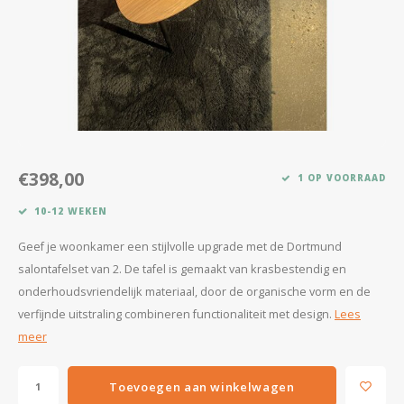
Kasten
Salontafels
Tv-meubelen
Barkrukken
€398,00
1 OP VOORRAAD
Eetkamerbanken
10-12 WEKEN
Geef je woonkamer een stijlvolle upgrade met de Dortmund
salontafelset van 2. De tafel is gemaakt van krasbestendig en
onderhoudsvriendelijk materiaal, door de organische vorm en de
verfijnde uitstraling combineren functionaliteit met design.
Lees
meer
Toevoegen aan winkelwagen