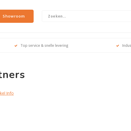
Showroom
Top service & snelle levering
Indus
tners
el Info