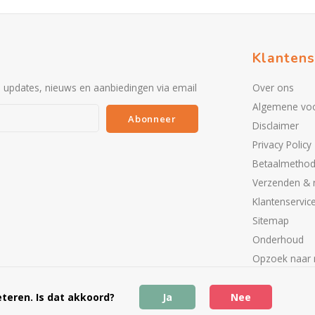
Klantens
e updates, nieuws en aanbiedingen via email
Over ons
Algemene vo
Abonneer
Disclaimer
Privacy Policy
Betaalmetho
Verzenden & 
Klantenservic
Sitemap
Onderhoud
Opzoek naar 
Partners
teren. Is dat akkoord?
Ja
Nee