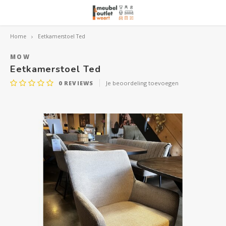
Home
Eetkamerstoel Ted
Hoofdmenu / woonmeubelen
Hoofdmenu 
Hoofdmenu 
Hoofdmenu 
Woonmeubelen
MOW
Eetkamerstoel Ted
0
REVIEWS
Je beoordeling toevoegen
Banken
outle
Outle
Outle
Hoekt
Outle
Relaxstoelen
outle
Dressoirs
Eetkamerstoelen
Eetkamertafels
Fauteuils