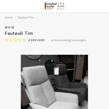
Home
Fauteuil Tim
Hoofdmenu / woonmeubelen
Hoofdmenu 
Hoofdmenu 
Hoofdmenu 
Woonmeubelen
MOW
Fauteuil Tim
0
REVIEWS
Je beoordeling toevoegen
Banken
outle
Outle
Outle
Hoekt
Outle
Relaxstoelen
outle
Dressoirs
Eetkamerstoelen
Eetkamertafels
Fauteuils