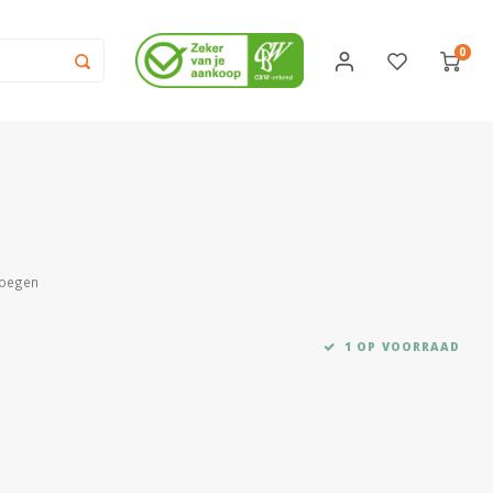
0
voegen
1 OP VOORRAAD