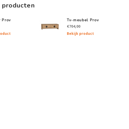
 producten
r Prov
Tv-meubel Prov
€704,00
roduct
Bekijk product