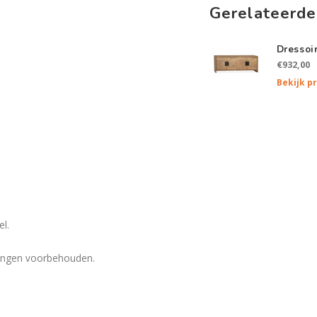
Gerelateerde
Dressoi
€932,00
Bekijk p
l.
eringen voorbehouden.