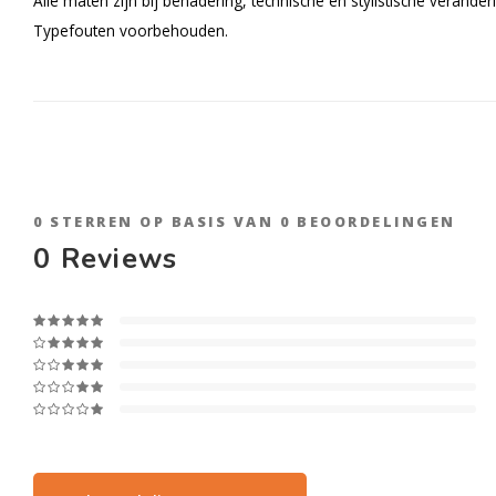
Alle maten zijn bij benadering, technische en stylistische verand
Typefouten voorbehouden.
0
STERREN OP BASIS VAN
0
BEOORDELINGEN
0
Reviews