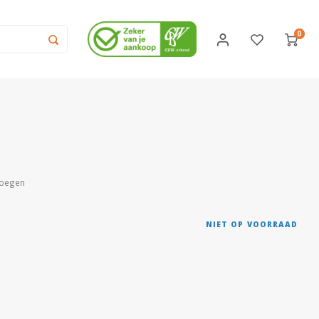
0
voegen
NIET OP VOORRAAD