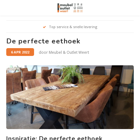
Hoofdmenu / woonmeubelen
Hoofdmenu 
Hoofdmenu 
Hoofdmenu 
Top service & snelle levering
Woonmeubelen
De perfecte eethoek
Banken
outle
Outle
door Meubel & Outlet Weert
6 APR 2022
Outle
Hoekt
Outle
Relaxstoelen
outle
Dressoirs
Eetkamerstoelen
Eetkamertafels
Fauteuils
Inspiratie: De perfecte eethoek