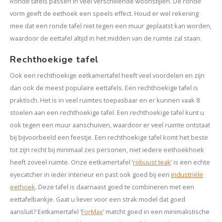
Ronde tafels passen in veel verschillende woonstijlen. De ronde
vorm geeft de eethoek een speels effect. Houd er wel rekening
mee dat een ronde tafel niet tegen een muur geplaatst kan worden,
waardoor de eettafel altijd in het midden van de ruimte zal staan.
Rechthoekige tafel
Ook een rechthoekige eetkamertafel heeft veel voordelen en zijn
dan ook de meest populaire eettafels. Een rechthoekige tafel is
praktisch. Het is in veel ruimtes toepasbaar en er kunnen vaak 8
stoelen aan een rechthoekige tafel. Een rechthoekige tafel kunt u
ook tegen een muur aanschuiven, waardoor er veel ruimte ontstaat
bij bijvoorbeeld een feestje. Een rechthoekige tafel komt het beste
tot zijn recht bij minimaal zes personen, niet iedere eethoekhoek
heeft zoveel ruimte. Onze eetkamertafel ‘
robuust teak
’ is een echte
eyecatcher in ieder interieur en past ook goed bij een
industriële
eethoek
. Deze tafel is daarnaast goed te combineren met een
eettafelbankje. Gaat u liever voor een strak model dat goed
aansluit? Eetkamertafel ‘
ForMax
’ matcht goed in een minimalistische