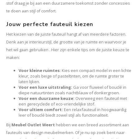
stof draag je bij aan een duurzamere toekomst zonder concessies
te doen aan stijl of comfort.
Jouw perfecte fauteuil kiezen
Het kiezen van de juiste fauteuil hangt af van meerdere factoren.
Denk aan je interieurstijl, de grootte van je ruimte en waarvoor je
het wil gaan gebruiken . Hier zijn enkele tips om de juiste keuze te
maken:
Voor kleine ruimtes:
Kies een compact model in een lichte
kleur, zoals beige of pasteltinten, om de ruimte groter te
laten lijken.
Voor een luxe uitstraling:
Ga voor fluweel of bouclé in
diepe natuurtinten zoals nachtblauw of donkergroen.
Voor een duurzame keuze:
Overweeg een fauteuil met
een gerecyclede of eco-vriendelijke stof.
Voor ultiem comfort:
Een relaxfauteuil in hoogwaardig
leer of bouclé biedt zowel stijl als functionaliteit.
Bij
Meubel Outlet Weert
hebben we een breed assortiment aan
fauteuils van design meubelmerken. Of je nu op zoek bent naar