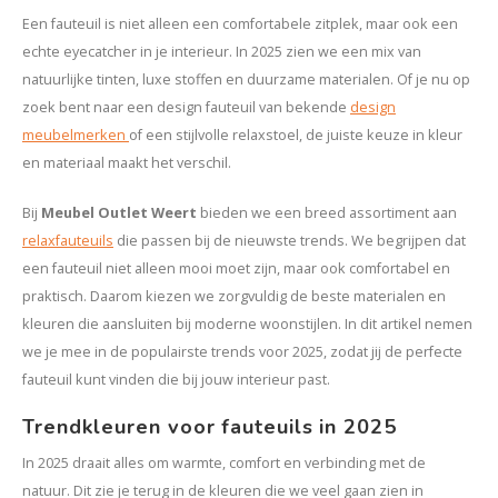
Kasten
Een fauteuil is niet alleen een comfortabele zitplek, maar ook een
echte eyecatcher in je interieur. In 2025 zien we een mix van
Salontafels
natuurlijke tinten, luxe stoffen en duurzame materialen. Of je nu op
zoek bent naar een design fauteuil van bekende
design
Tv-meubelen
meubelmerken
of een stijlvolle relaxstoel, de juiste keuze in kleur
en materiaal maakt het verschil.
Barkrukken
Bij
Meubel Outlet Weert
bieden we een breed assortiment aan
Eetkamerbanken
relaxfauteuils
die passen bij de nieuwste trends. We begrijpen dat
een fauteuil niet alleen mooi moet zijn, maar ook comfortabel en
praktisch. Daarom kiezen we zorgvuldig de beste materialen en
kleuren die aansluiten bij moderne woonstijlen. In dit artikel nemen
we je mee in de populairste trends voor 2025, zodat jij de perfecte
fauteuil kunt vinden die bij jouw interieur past.
Trendkleuren voor fauteuils in 2025
In 2025 draait alles om warmte, comfort en verbinding met de
natuur. Dit zie je terug in de kleuren die we veel gaan zien in