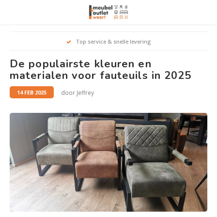
Hoofdmenu / woonmeubelen
Hoofdmenu 
Hoofdmenu 
Hoofdmenu 
Top service & snelle levering
Woonmeubelen
De populairste kleuren en
materialen voor fauteuils in 2025
Banken
outle
Outle
Outle
Hoekt
Outle
door Jeffrey
14 FEB 2025
Relaxstoelen
outle
Dressoirs
Eetkamerstoelen
Eetkamertafels
Fauteuils