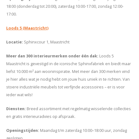
18:00 (donderdag tot 20:00), zaterdag 10:00-17:00, zondag 12:00-
17:00.
Loods 5 (Maastricht)
Locatie
:
Sphinxcour 1, Maastricht
Meer dan 300 interieurmerken onder één dak
:
Loods 5
Maastricht is gevestigd in de iconische Sphinxfabriek en biedt maar
liefst 10.000 m² aan wooninspiratie. Met meer dan 300 merken vind
je hier alles wat je nodig hebt om jouw huis uniek in te richten. Van
stoere industriële meubels tot verfijnde accessoires – er is voor
ieder wat wils!
Diensten
:
Breed assortiment met regelmatig wisselende collecties
en gratis interieuradvies op afspraak.
Openingstijden
:
Maandag t/m zaterdag 10:00–18:00 uur, zondag
gesloten.