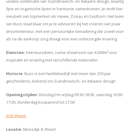
unieke combinatie van Scandinavisch- en Italiaans design, waarbij
fijne en organische lijnen in harmonie samenkomen. Je vindt hier
meubels van topmerken als Havee, Zizeau en Eastborn. Het team
van Buco staat klaar om je te adviseren bij het creëren van jouw
droominterieur, met een persoonlijke benadering die zowel voor
als na de aankoop zorg draagt voor een onbezorgde ervaring
Diensten
:
Interieuradvies, ruime showroom van 4.000m² voor
inspiratie en ervaring met verschillende materialen.
Historie
:
Buco is een familiebedrijf met meer dan 250 jaar
geschiedenis, bekend om Scandinavisch- en Italiaans design
Openingstijden
:
Dinsdag t/m vrijdag 09:30-18:00, zaterdag 10:00-
17:00, donderdag koopavond tot 21:00
JYSK Weert:
Locatie
:
Moesdijk 8, Weert