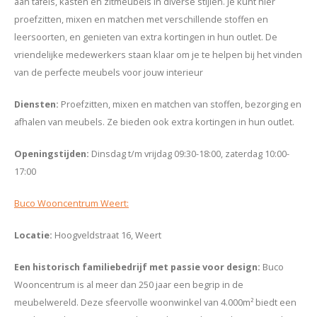
aan tafels, kasten en zitmeubels in diverse stijlen. Je kunt hier
proefzitten, mixen en matchen met verschillende stoffen en
leersoorten, en genieten van extra kortingen in hun outlet. De
vriendelijke medewerkers staan klaar om je te helpen bij het vinden
van de perfecte meubels voor jouw interieur
Diensten
:
Proefzitten, mixen en matchen van stoffen, bezorging en
afhalen van meubels. Ze bieden ook extra kortingen in hun outlet.
Openingstijden
:
Dinsdag t/m vrijdag 09:30-18:00, zaterdag 10:00-
17:00
Buco Wooncentrum Weert:
Locatie
:
Hoogveldstraat 16, Weert
Een historisch familiebedrijf met passie voor design
:
Buco
Wooncentrum is al meer dan 250 jaar een begrip in de
meubelwereld. Deze sfeervolle woonwinkel van 4.000m² biedt een