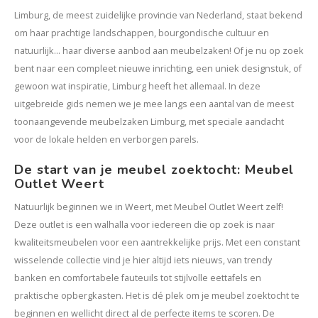
Kasten
Limburg, de meest zuidelijke provincie van Nederland, staat bekend
om haar prachtige landschappen, bourgondische cultuur en
Salontafels
natuurlijk... haar diverse aanbod aan meubelzaken! Of je nu op zoek
bent naar een compleet nieuwe inrichting, een uniek designstuk, of
Tv-meubelen
gewoon wat inspiratie, Limburg heeft het allemaal. In deze
uitgebreide gids nemen we je mee langs een aantal van de meest
Barkrukken
toonaangevende meubelzaken Limburg, met speciale aandacht
voor de lokale helden en verborgen parels.
Eetkamerbanken
De start van je meubel zoektocht: Meubel
Outlet Weert
Natuurlijk beginnen we in Weert, met Meubel Outlet Weert zelf!
Deze outlet is een walhalla voor iedereen die op zoek is naar
kwaliteitsmeubelen voor een aantrekkelijke prijs. Met een constant
wisselende collectie vind je hier altijd iets nieuws, van trendy
banken en comfortabele fauteuils tot stijlvolle eettafels en
praktische opbergkasten. Het is dé plek om je meubel zoektocht te
beginnen en wellicht direct al de perfecte items te scoren. De