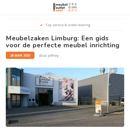
Hoofdmenu / woonmeubelen
Hoofdmenu 
Hoofdmenu 
Hoofdmenu 
Top service & snelle levering
Woonmeubelen
Meubelzaken Limburg: Een gids
voor de perfecte meubel inrichting
Banken
outle
Outle
Outle
Hoekt
Outle
door jeffrey
28 MAR 2025
Relaxstoelen
outle
Dressoirs
Eetkamerstoelen
Eetkamertafels
Fauteuils