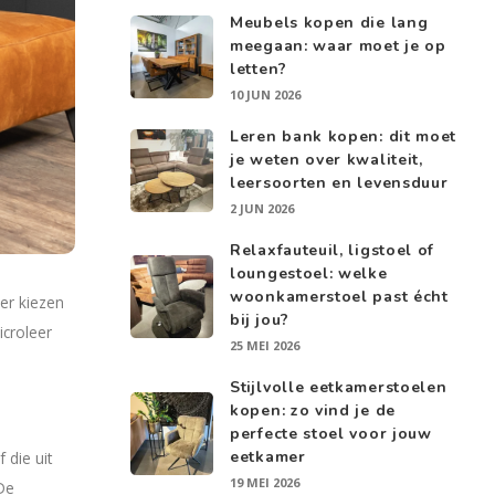
Meubels kopen die lang
meegaan: waar moet je op
letten?
10 JUN 2026
Leren bank kopen: dit moet
je weten over kwaliteit,
leersoorten en levensduur
2 JUN 2026
Relaxfauteuil, ligstoel of
loungestoel: welke
woonkamerstoel past écht
er kiezen
bij jou?
croleer
25 MEI 2026
Stijlvolle eetkamerstoelen
kopen: zo vind je de
perfecte stoel voor jouw
eetkamer
 die uit
19 MEI 2026
De