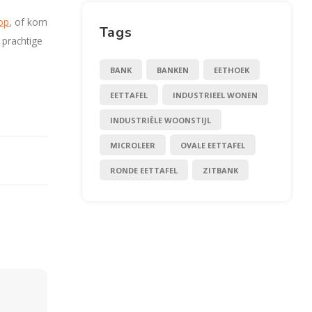
op
, of kom
Tags
prachtige
BANK
BANKEN
EETHOEK
EETTAFEL
INDUSTRIEEL WONEN
INDUSTRIËLE WOONSTIJL
MICROLEER
OVALE EETTAFEL
RONDE EETTAFEL
ZITBANK