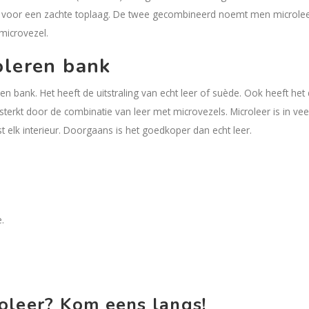
rgt voor een zachte toplaag. De twee gecombineerd noemt men microlee
 microvezel.
oleren bank
n bank. Het heeft de uitstraling van echt leer of suède. Ook heeft het 
terkt door de combinatie van leer met microvezels. Microleer is in vee
st elk interieur. Doorgaans is het goedkoper dan echt leer.
.
oleer? Kom eens langs!