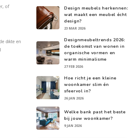
r, of
Design meubels herkennen:
wat maakt een meubel écht
design?
23 MAR 2026
Designmeubeltrends 2026:
de dikte en
de toekomst van wonen in
l
organische vormen en
warm minimalisme
27 FEB 2026
Hoe richt je een kleine
woonkamer slim én
sfeervol in?
26 JAN 2026
Welke bank past het beste
bij jouw woonkamer?
9 JAN 2026