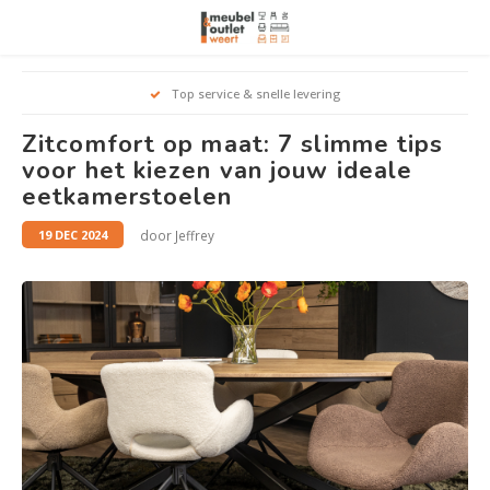
Hoofdmenu / woonmeubelen
Hoofdmenu 
Hoofdmenu 
Hoofdmenu 
Top service & snelle levering
Woonmeubelen
Zitcomfort op maat: 7 slimme tips
voor het kiezen van jouw ideale
Banken
outle
Outle
eetkamerstoelen
Outle
Hoekt
Outle
door Jeffrey
Relaxstoelen
19 DEC 2024
outle
Dressoirs
Eetkamerstoelen
Eetkamertafels
Fauteuils