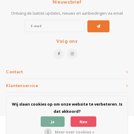
Nieuwsbrief
Ontvang de laatste updates, nieuws en aanbiedingen via email
Volg ons
Contact
Klantenservice
Mijn account
Wij slaan cookies op om onze website te verbeteren. Is
dat akkoord?
Ja
Nee
Meer over cookies »
© Copyright 2026 Meubel & Outlet Weert - Powered by
Lightspeed
- Theme