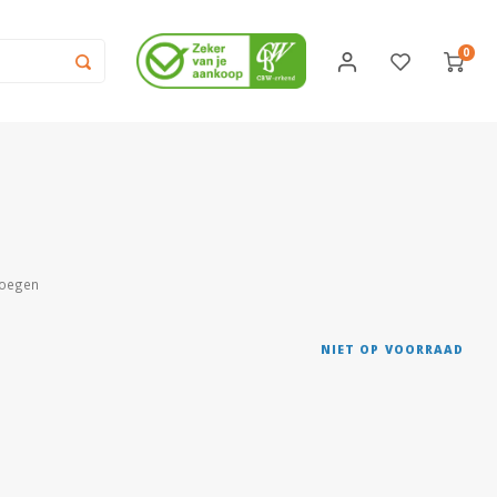
0
voegen
NIET OP VOORRAAD