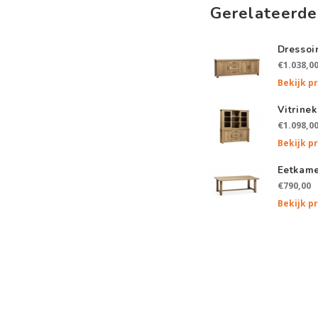
Gerelateerde
Dressoi
€1.038,0
Bekijk p
Vitrinek
€1.098,0
Bekijk p
Eetkame
€790,00
Bekijk p