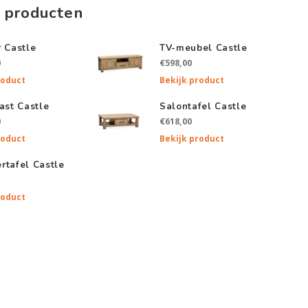
 producten
r Castle
TV-meubel Castle
0
€598,00
roduct
Bekijk product
ast Castle
Salontafel Castle
0
€618,00
roduct
Bekijk product
rtafel Castle
roduct