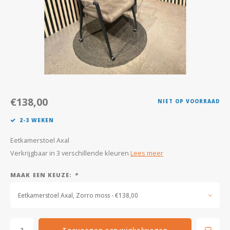
Kasten
Salontafels
Tv-meubelen
Barkrukken
€138,00
NIET OP VOORRAAD
Eetkamerbanken
2-3 WEKEN
Eetkamerstoel Axal
Verkrijgbaar in 3 verschillende kleuren
Lees meer
MAAK EEN KEUZE:
*
Eetkamerstoel Axal, Zorro moss - €138,00
Toevoegen aan winkelwagen