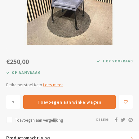
Kasten
Salontafels
Tv-meubelen
Barkrukken
€250,00
1 OP VOORRAAD
Eetkamerbanken
OP AANVRAAG
Eetkamerstoel Kato
Lees meer
Toevoegen aan winkelwagen
Toevoegen aan vergelijking
DELEN:
Productomschrijving