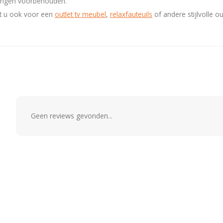
eringen voorbehouden.
t u ook voor een
outlet tv meubel
,
relaxfauteuils
of andere stijlvolle o
Geen reviews gevonden...