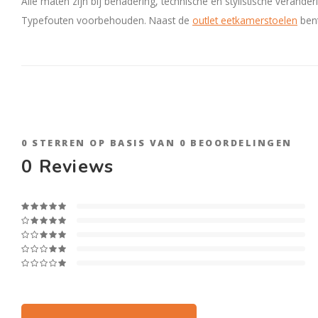
Alle maten zijn bij benadering, technische en stylistische verand
Typefouten voorbehouden. Naast de
outlet eetkamerstoelen
ben
0
STERREN OP BASIS VAN
0
BEOORDELINGEN
0
Reviews