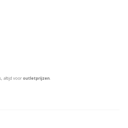
, altijd voor
outletprijzen
.