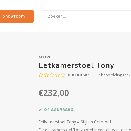
Showroom
MOW
Eetkamerstoel Tony
0
REVIEWS
Je beoordeling toe
€232,00
OP AANVRAAG
Eetkamerstoel Tony – Stijl en Comfort!
De eetkamerstoel Tony combineert elegant design 