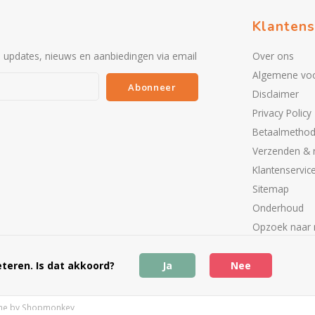
Klantens
e updates, nieuws en aanbiedingen via email
Over ons
Algemene vo
Abonneer
Disclaimer
Privacy Policy
Betaalmetho
Verzenden & 
Klantenservic
Sitemap
Onderhoud
Opzoek naar 
Partners
teren. Is dat akkoord?
Ja
Nee
me by
Shopmonkey