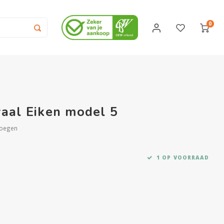
0
aal Eiken model 5
voegen
1 OP VOORRAAD