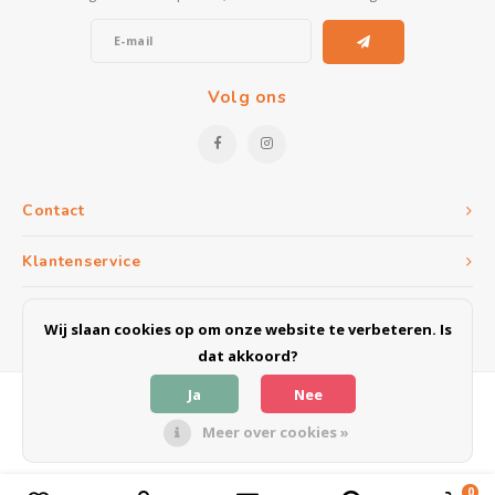
Volg ons
Contact
Klantenservice
Mijn account
Wij slaan cookies op om onze website te verbeteren. Is
dat akkoord?
Ja
Nee
Meer over cookies »
© Copyright 2026 Meubel & Outlet Weert - Powered by
Lightspeed
- Theme
by
Shopmonkey
0