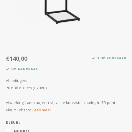
Kasten
Salontafels
Tv-meubelen
Barkrukken
€140,00
1 OP VOORRAAD
Eetkamerbanken
OP AANVRAAG
Afmetingen:
70 x 38 x 31 cm (HxBxD)
Afwerking: Lamulux, een slijtvaste kunststof coating in 3D print
Kleur: Tobacco
Lees meer
KLEUR:
MUMBAI