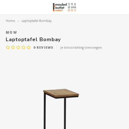
Home
Laptoptafel Bombay
Hoofdmenu / woonmeubelen
Hoofdmenu 
Hoofdmenu 
Hoofdmenu 
Woonmeubelen
MOW
Laptoptafel Bombay
0
REVIEWS
Je beoordeling toevoegen
Banken
outle
Outle
Outle
Hoekt
Outle
Relaxstoelen
outle
Dressoirs
Eetkamerstoelen
Eetkamertafels
Fauteuils