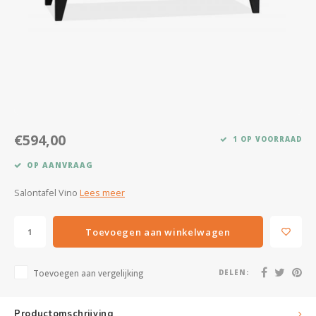
Kasten
Salontafels
Tv-meubelen
Barkrukken
€594,00
1 OP VOORRAAD
Eetkamerbanken
OP AANVRAAG
Salontafel Vino
Lees meer
Toevoegen aan winkelwagen
Toevoegen aan vergelijking
DELEN:
Productomschrijving