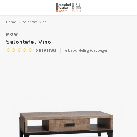
Home
Salontafel Vino
Hoofdmenu / woonmeubelen
Hoofdmenu 
Hoofdmenu 
Hoofdmenu 
Woonmeubelen
MOW
Salontafel Vino
0
REVIEWS
Je beoordeling toevoegen
Banken
outle
Outle
Outle
Hoekt
Outle
Relaxstoelen
outle
Dressoirs
Eetkamerstoelen
Eetkamertafels
Fauteuils