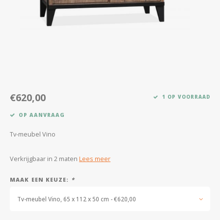
Kasten
Salontafels
Tv-meubelen
Barkrukken
€620,00
1 OP VOORRAAD
Eetkamerbanken
OP AANVRAAG
Tv-meubel Vino
Verkrijgbaar in 2 maten
Lees meer
MAAK EEN KEUZE:
*
Tv-meubel Vino, 65 x 112 x 50 cm - €620,00