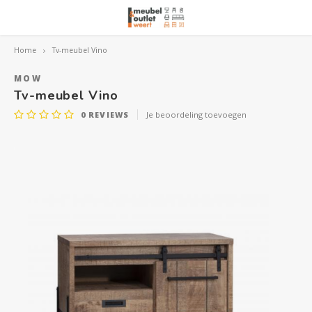
Home
Tv-meubel Vino
Hoofdmenu / woonmeubelen
Hoofdmenu 
Hoofdmenu 
Hoofdmenu 
Woonmeubelen
MOW
Tv-meubel Vino
0
REVIEWS
Je beoordeling toevoegen
Banken
outle
Outle
Outle
Hoekt
Outle
Relaxstoelen
outle
Dressoirs
Eetkamerstoelen
Eetkamertafels
Fauteuils