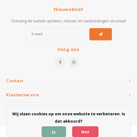
Kasten
Nieuwsbrief
Salontafels
Ontvang de laatste updates, nieuws en aanbiedingen via email
Tv-meubelen
Barkrukken
Volg ons
Eetkamerbanken
Contact
Klantenservice
Mijn account
Wij slaan cookies op om onze website te verbeteren. Is
dat akkoord?
Ja
Nee