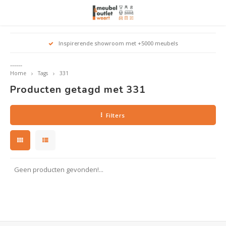
Hoofdmenu / woonmeubelen
Hoofdmenu 
Hoofdmenu 
Hoofdmenu 
Inspirerende showroom met +5000 meubels
Woonmeubelen
------
Home
Tags
331
Banken
outle
Outle
Producten getagd met 331
Outle
Hoekt
Outle
Relaxstoelen
Filters
outle
Dressoirs
Eetkamerstoelen
Geen producten gevonden!...
Eetkamertafels
Fauteuils