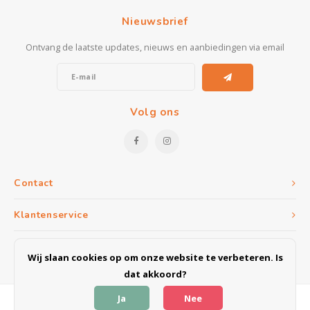
Kasten
Nieuwsbrief
Salontafels
Ontvang de laatste updates, nieuws en aanbiedingen via email
Tv-meubelen
Barkrukken
Volg ons
Eetkamerbanken
Contact
Klantenservice
Mijn account
Wij slaan cookies op om onze website te verbeteren. Is
dat akkoord?
Ja
Nee