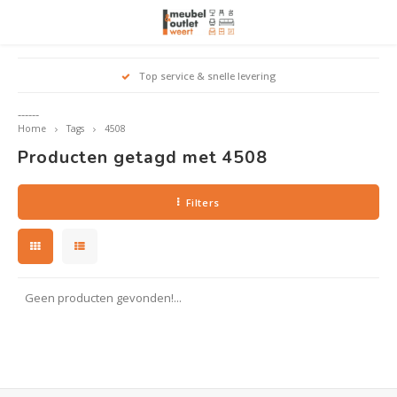
Hoofdmenu / woonmeubelen
Hoofdmenu 
Hoofdmenu 
Hoofdmenu 
Top service & snelle levering
Woonmeubelen
------
Home
Tags
4508
Banken
outle
Outle
Producten getagd met 4508
Outle
Hoekt
Outle
Relaxstoelen
Filters
outle
Dressoirs
Eetkamerstoelen
Geen producten gevonden!...
Eetkamertafels
Fauteuils