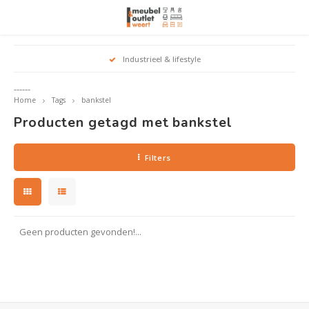
Hoofdmenu / woonmeubelen
Hoofdmenu 
Hoofdmenu 
Hoofdmenu 
Industrieel & lifestyle
Woonmeubelen
------
Home
Tags
bankstel
Banken
outle
Outle
Producten getagd met bankstel
Outle
Hoekt
Outle
Relaxstoelen
Filters
outle
Dressoirs
Eetkamerstoelen
Geen producten gevonden!...
Eetkamertafels
Fauteuils