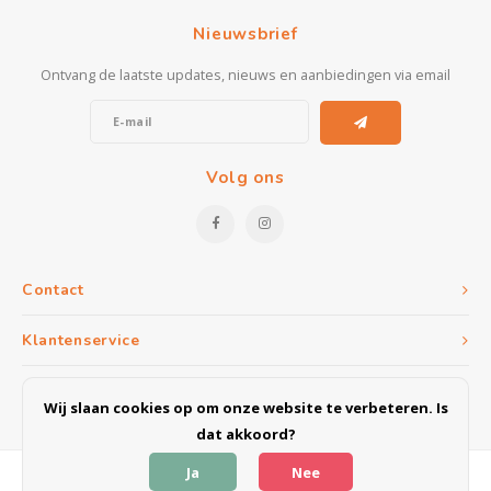
Kasten
Nieuwsbrief
Salontafels
Ontvang de laatste updates, nieuws en aanbiedingen via email
Tv-meubelen
Barkrukken
Volg ons
Eetkamerbanken
Contact
Klantenservice
Mijn account
Wij slaan cookies op om onze website te verbeteren. Is
dat akkoord?
Ja
Nee