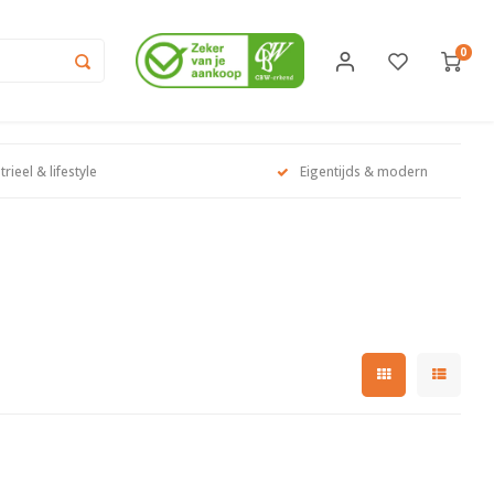
0
trieel & lifestyle
Eigentijds & modern