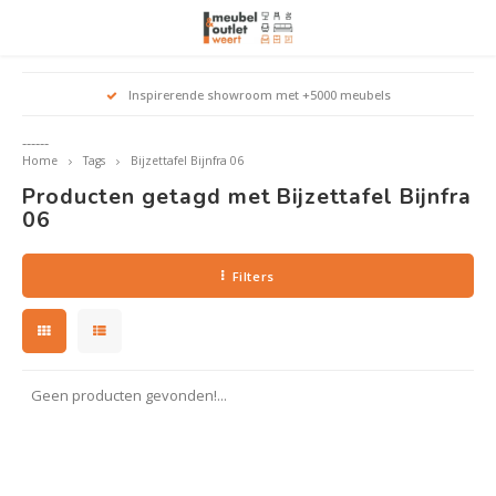
Hoofdmenu / woonmeubelen
Hoofdmenu 
Hoofdmenu 
Hoofdmenu 
Inspirerende showroom met +5000 meubels
Woonmeubelen
------
Home
Tags
Bijzettafel Bijnfra 06
Banken
outle
Outle
Producten getagd met Bijzettafel Bijnfra
Outle
Hoekt
Outle
06
Relaxstoelen
outle
Filters
Dressoirs
Eetkamerstoelen
Geen producten gevonden!...
Eetkamertafels
Fauteuils