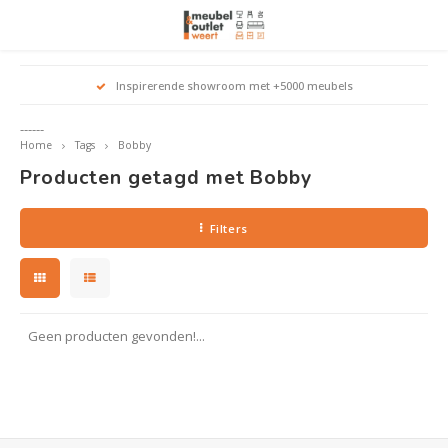
Hoofdmenu / woonmeubelen
Hoofdmenu 
Hoofdmenu 
Hoofdmenu 
Inspirerende showroom met +5000 meubels
Woonmeubelen
------
Home
Tags
Bobby
Banken
outle
Outle
Producten getagd met Bobby
Outle
Hoekt
Outle
Relaxstoelen
Filters
outle
Dressoirs
Eetkamerstoelen
Geen producten gevonden!...
Eetkamertafels
Fauteuils