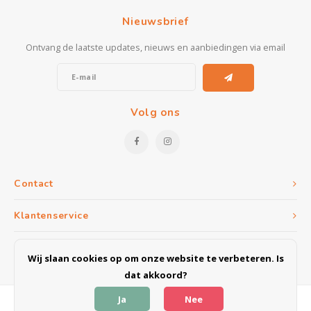
Kasten
Nieuwsbrief
Salontafels
Ontvang de laatste updates, nieuws en aanbiedingen via email
Tv-meubelen
Barkrukken
Volg ons
Eetkamerbanken
Contact
Klantenservice
Mijn account
Wij slaan cookies op om onze website te verbeteren. Is
dat akkoord?
Ja
Nee