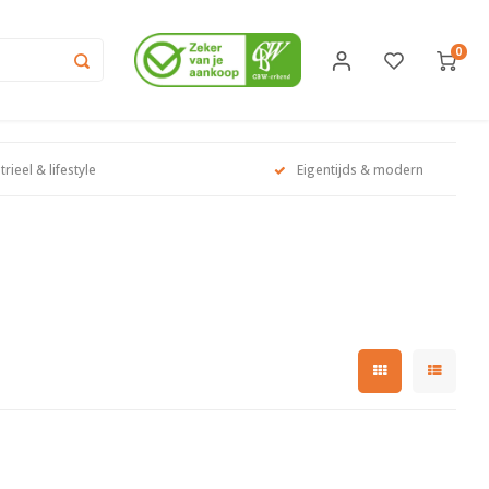
0
trieel & lifestyle
Eigentijds & modern