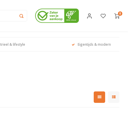
0
trieel & lifestyle
Eigentijds & modern