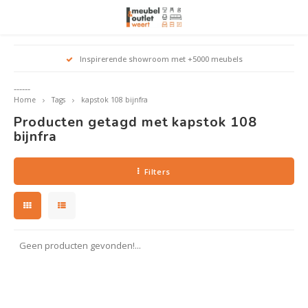
Hoofdmenu / woonmeubelen
Hoofdmenu 
Hoofdmenu 
Hoofdmenu 
Inspirerende showroom met +5000 meubels
Woonmeubelen
------
Home
Tags
kapstok 108 bijnfra
Banken
outle
Outle
Producten getagd met kapstok 108
Outle
Hoekt
Outle
bijnfra
Relaxstoelen
outle
Filters
Dressoirs
Eetkamerstoelen
Geen producten gevonden!...
Eetkamertafels
Fauteuils