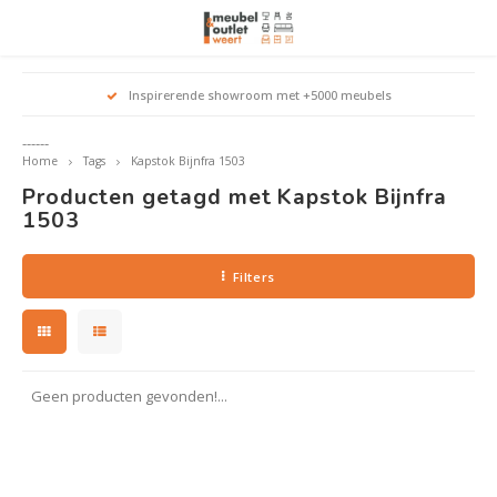
Hoofdmenu / woonmeubelen
Hoofdmenu 
Hoofdmenu 
Hoofdmenu 
Inspirerende showroom met +5000 meubels
Woonmeubelen
------
Home
Tags
Kapstok Bijnfra 1503
Banken
outle
Outle
Producten getagd met Kapstok Bijnfra
Outle
Hoekt
Outle
1503
Relaxstoelen
outle
Filters
Dressoirs
Eetkamerstoelen
Geen producten gevonden!...
Eetkamertafels
Fauteuils