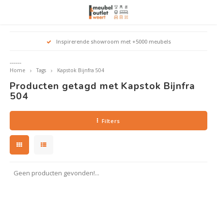
Hoofdmenu / woonmeubelen
Hoofdmenu 
Hoofdmenu 
Hoofdmenu 
Inspirerende showroom met +5000 meubels
Woonmeubelen
------
Home
Tags
Kapstok Bijnfra 504
Banken
outle
Outle
Producten getagd met Kapstok Bijnfra
Outle
Hoekt
Outle
504
Relaxstoelen
outle
Filters
Dressoirs
Eetkamerstoelen
Geen producten gevonden!...
Eetkamertafels
Fauteuils