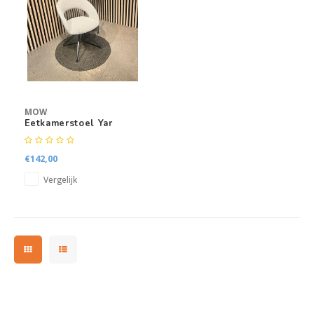
Kasten
Salontafels
Tv-meubelen
MOW
Barkrukken
Eetkamerstoel Yar
Eetkamerbanken
€142,00
Vergelijk