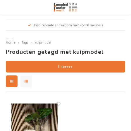
Hoofdmenu / woonmeubelen
Hoofdmenu 
Hoofdmenu 
Hoofdmenu 
Inspirerende showroom met +5000 meubels
Woonmeubelen
------
Home
Tags
kuipmodel
Banken
outle
Outle
Producten getagd met kuipmodel
Outle
Hoekt
Outle
Relaxstoelen
Filters
outle
Dressoirs
Eetkamerstoelen
Eetkamertafels
Fauteuils