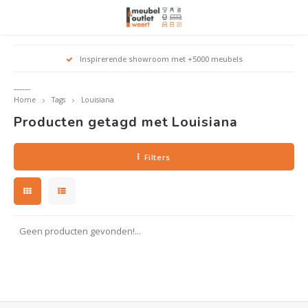
Hoofdmenu / woonmeubelen
Hoofdmenu 
Hoofdmenu 
Hoofdmenu 
Inspirerende showroom met +5000 meubels
Woonmeubelen
------
Home
Tags
Louisiana
Banken
outle
Outle
Producten getagd met Louisiana
Outle
Hoekt
Outle
Relaxstoelen
Filters
outle
Dressoirs
Eetkamerstoelen
Geen producten gevonden!...
Eetkamertafels
Fauteuils