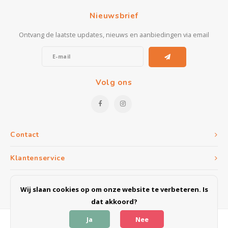
Kasten
Nieuwsbrief
Salontafels
Ontvang de laatste updates, nieuws en aanbiedingen via email
Tv-meubelen
Barkrukken
Volg ons
Eetkamerbanken
Contact
Klantenservice
Mijn account
Wij slaan cookies op om onze website te verbeteren. Is
dat akkoord?
Ja
Nee