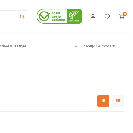
0
trieel & lifestyle
Eigentijds & modern