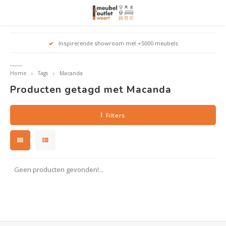
Hoofdmenu / woonmeubelen
Hoofdmenu 
Hoofdmenu 
Hoofdmenu 
Inspirerende showroom met +5000 meubels
Woonmeubelen
------
Home
Tags
Macanda
Banken
outle
Outle
Producten getagd met Macanda
Outle
Hoekt
Outle
Relaxstoelen
Filters
outle
Dressoirs
Eetkamerstoelen
Geen producten gevonden!...
Eetkamertafels
Fauteuils