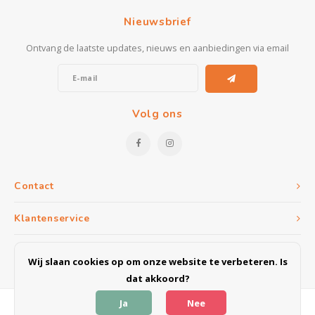
Kasten
Nieuwsbrief
Salontafels
Ontvang de laatste updates, nieuws en aanbiedingen via email
Tv-meubelen
Barkrukken
Volg ons
Eetkamerbanken
Contact
Klantenservice
Mijn account
Wij slaan cookies op om onze website te verbeteren. Is
dat akkoord?
Ja
Nee