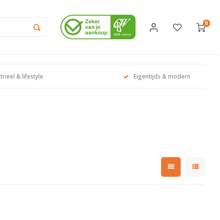
0
trieel & lifestyle
Eigentijds & modern