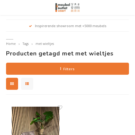
Hoofdmenu / woonmeubelen
Hoofdmenu 
Hoofdmenu 
Hoofdmenu 
Inspirerende showroom met +5000 meubels
Woonmeubelen
------
Home
Tags
met wieltjes
Banken
outle
Outle
Producten getagd met met wieltjes
Outle
Hoekt
Outle
Relaxstoelen
Filters
outle
Dressoirs
Eetkamerstoelen
Eetkamertafels
Fauteuils