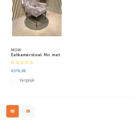
Kasten
Salontafels
Tv-meubelen
MOW
Barkrukken
Eetkamerstoel Nic met
armleuning
Eetkamerbanken
€570,00
Vergelijk