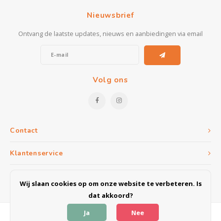
Kasten
Nieuwsbrief
Salontafels
Ontvang de laatste updates, nieuws en aanbiedingen via email
Tv-meubelen
Barkrukken
Volg ons
Eetkamerbanken
Contact
Klantenservice
Mijn account
Wij slaan cookies op om onze website te verbeteren. Is
dat akkoord?
Ja
Nee