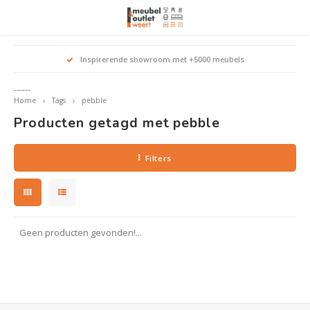
Hoofdmenu / woonmeubelen
Hoofdmenu 
Hoofdmenu 
Hoofdmenu 
Inspirerende showroom met +5000 meubels
Woonmeubelen
------
Home
Tags
pebble
Banken
outle
Outle
Producten getagd met pebble
Outle
Hoekt
Outle
Relaxstoelen
Filters
outle
Dressoirs
Eetkamerstoelen
Geen producten gevonden!...
Eetkamertafels
Fauteuils