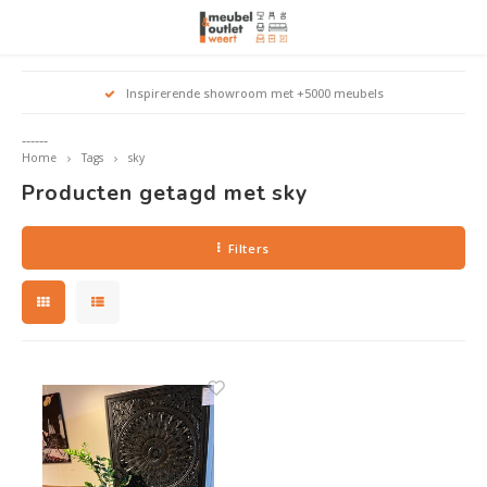
Hoofdmenu / woonmeubelen
Hoofdmenu 
Hoofdmenu 
Hoofdmenu 
Inspirerende showroom met +5000 meubels
Woonmeubelen
------
Home
Tags
sky
Banken
outle
Outle
Producten getagd met sky
Outle
Hoekt
Outle
Relaxstoelen
Filters
outle
Dressoirs
Eetkamerstoelen
Eetkamertafels
Fauteuils