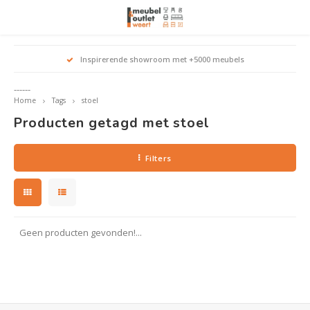
Hoofdmenu / woonmeubelen
Hoofdmenu 
Hoofdmenu 
Hoofdmenu 
Inspirerende showroom met +5000 meubels
Woonmeubelen
------
Home
Tags
stoel
Banken
outle
Outle
Producten getagd met stoel
Outle
Hoekt
Outle
Relaxstoelen
Filters
outle
Dressoirs
Eetkamerstoelen
Geen producten gevonden!...
Eetkamertafels
Fauteuils