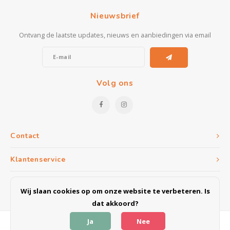
Kasten
Nieuwsbrief
Salontafels
Ontvang de laatste updates, nieuws en aanbiedingen via email
Tv-meubelen
Barkrukken
Volg ons
Eetkamerbanken
Contact
Klantenservice
Mijn account
Wij slaan cookies op om onze website te verbeteren. Is
dat akkoord?
Ja
Nee