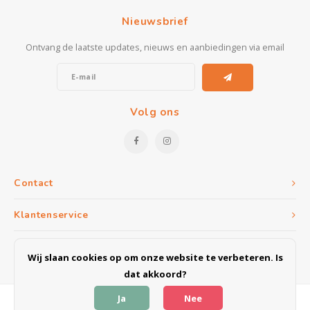
Kasten
Nieuwsbrief
Salontafels
Ontvang de laatste updates, nieuws en aanbiedingen via email
Tv-meubelen
Barkrukken
Volg ons
Eetkamerbanken
Contact
Klantenservice
Mijn account
Wij slaan cookies op om onze website te verbeteren. Is
dat akkoord?
Ja
Nee