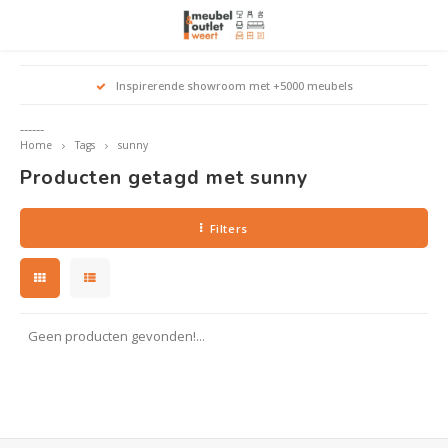
Hoofdmenu / woonmeubelen
Hoofdmenu 
Hoofdmenu 
Hoofdmenu 
Inspirerende showroom met +5000 meubels
Woonmeubelen
------
Home
Tags
sunny
Banken
outle
Outle
Producten getagd met sunny
Outle
Hoekt
Outle
Relaxstoelen
Filters
outle
Dressoirs
Eetkamerstoelen
Geen producten gevonden!...
Eetkamertafels
Fauteuils