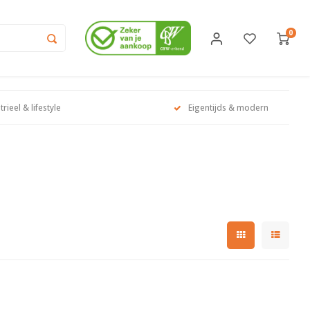
0
trieel & lifestyle
Eigentijds & modern