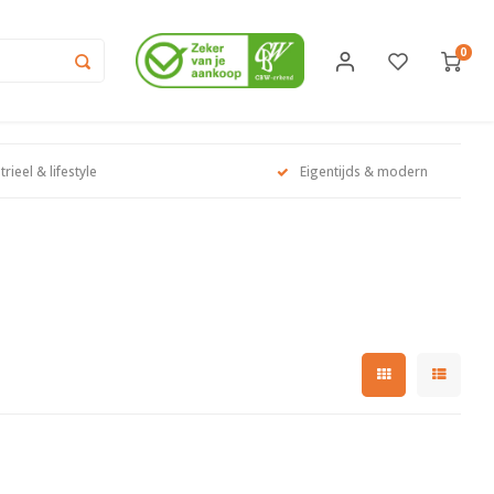
0
trieel & lifestyle
Eigentijds & modern