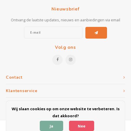
Kasten
Nieuwsbrief
Salontafels
Ontvang de laatste updates, nieuws en aanbiedingen via email
Tv-meubelen
Barkrukken
Volg ons
Eetkamerbanken
Contact
Klantenservice
Mijn account
Wij slaan cookies op om onze website te verbeteren. Is
dat akkoord?
Ja
Nee