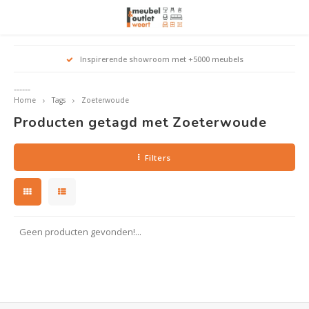
Hoofdmenu / woonmeubelen
Hoofdmenu 
Hoofdmenu 
Hoofdmenu 
Inspirerende showroom met +5000 meubels
Woonmeubelen
------
Home
Tags
Zoeterwoude
Banken
outle
Outle
Producten getagd met Zoeterwoude
Outle
Hoekt
Outle
Relaxstoelen
Filters
outle
Dressoirs
Eetkamerstoelen
Geen producten gevonden!...
Eetkamertafels
Fauteuils