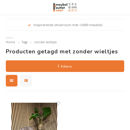
Hoofdmenu / woonmeubelen
Hoofdmenu 
Hoofdmenu 
Hoofdmenu 
Inspirerende showroom met +5000 meubels
Woonmeubelen
------
Home
Tags
zonder wieltjes
Banken
outle
Outle
Producten getagd met zonder wieltjes
Outle
Hoekt
Outle
Relaxstoelen
Filters
outle
Dressoirs
Eetkamerstoelen
Eetkamertafels
Fauteuils