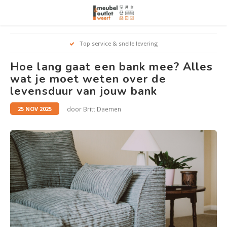
Hoofdmenu / woonmeubelen
Hoofdmenu 
Hoofdmenu 
Hoofdmenu 
Top service & snelle levering
Woonmeubelen
Hoe lang gaat een bank mee? Alles
wat je moet weten over de
Banken
outle
Outle
levensduur van jouw bank
Outle
Hoekt
Outle
door Britt Daemen
Relaxstoelen
25 NOV 2025
outle
Dressoirs
Eetkamerstoelen
Eetkamertafels
Fauteuils