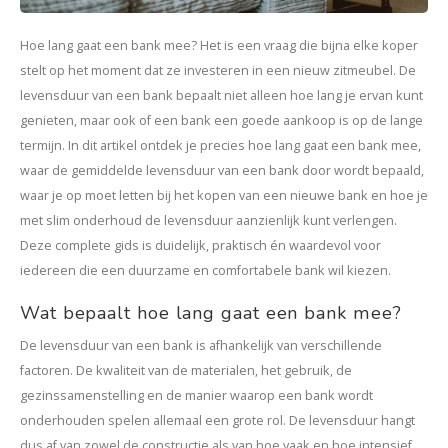
Kasten
Hoe lang gaat een bank mee? Het is een vraag die bijna elke koper
Salontafels
stelt op het moment dat ze investeren in een nieuw zitmeubel. De
levensduur van een bank bepaalt niet alleen hoe lang je ervan kunt
Tv-meubelen
genieten, maar ook of een bank een goede aankoop is op de lange
termijn. In dit artikel ontdek je precies hoe lang gaat een bank mee,
Barkrukken
waar de gemiddelde levensduur van een bank door wordt bepaald,
waar je op moet letten bij het kopen van een nieuwe bank en hoe je
Eetkamerbanken
met slim onderhoud de levensduur aanzienlijk kunt verlengen.
Deze complete gids is duidelijk, praktisch én waardevol voor
iedereen die een duurzame en comfortabele bank wil kiezen.
Wat bepaalt hoe lang gaat een bank mee?
De levensduur van een bank is afhankelijk van verschillende
factoren. De kwaliteit van de materialen, het gebruik, de
gezinssamenstelling en de manier waarop een bank wordt
onderhouden spelen allemaal een grote rol. De levensduur hangt
dus af van zowel de constructie als van hoe vaak en hoe intensief