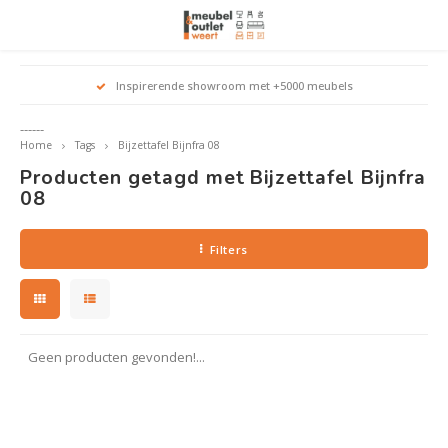
Hoofdmenu / woonmeubelen
Hoofdmenu 
Hoofdmenu 
Hoofdmenu 
Inspirerende showroom met +5000 meubels
Woonmeubelen
------
Home
Tags
Bijzettafel Bijnfra 08
Banken
outle
Outle
Producten getagd met Bijzettafel Bijnfra
Outle
Hoekt
Outle
08
Relaxstoelen
outle
Filters
Dressoirs
Eetkamerstoelen
Geen producten gevonden!...
Eetkamertafels
Fauteuils